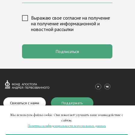
Сборы и пожертвования
Выражаю свое согласие на получение
Новости
Лига исторических игр «М
на получение информационной и
новостной рассылки
Партнеры
Программа «Александр Нев
Медиагалерея
Программа «Андрей Перво
Контакты
Валаам
Подписаться
Связаться с нами
Поддержать
Мы используем файлы cookie. Они помогают улучшить ваше взаимодействие с
сайтом.
Политика конфиденциальности персональных данных
© 2024 | Фонд Андрея Первозванного