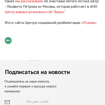
Ранее
мы рассказывали
об участнике пятого потока ШОД
- Лизавета Петрова из Москвы, которая работает в АНО
Центр равных возможностей "Вверх"
.
Фото сайта Центра социальной реабилитации
«
Родник
»
Только свежие и важные
новости
Подписаться на новости
Направления
Актуальное
Подпишитесь на наши новости,
и узнайте первым о выходе нового
наследие
материала
Просите мира Иерусалиму
О Фонде
История фонда
Иконы Московского Кремля