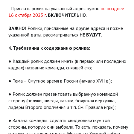
- Прислать ролик на указанный адрес нужно
не позднее
16 октября 2023 г
.
ВКЛЮЧИТЕЛЬНО
.
ВАЖНО!
Ролики, присланные на другие адреса и позже
указанной даты, рассматриваться
НЕ БУДУТ
.
4.
Требования к содержанию ролика:
● Каждый ролик должен иметь (в первых или последних
кадрах) название команды, снявшей его;
● Тема – Смутное время в России (начало XVII в.);
● Ролик должен презентовать выбранную командой
сторону (поляки, шведы, казаки, боярская верхушка,
лидеры Второго ополчения и т.п. См. Правила игры);
● Задача команды: сделать «видеовизитку» той
стороны, которую они выбрали. То есть, показать, почему
и зачем эта сторона едет в Москву на Земский собор