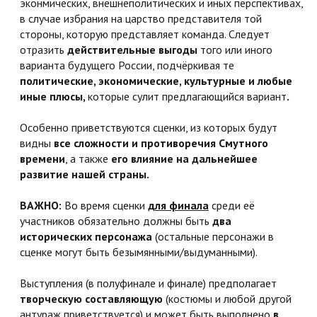
эконмических, внешнеполитических и иных перспективах,
в случае избрания на царство представителя той
стороны, которую представляет команда. Следует
отразить
действительные выгоды
того или иного
варианта будущего России, подчёркивая те
политические, экономические, культурные и любые
иные плюсы,
которые сулит предлагающийся вариант
.
Особенно приветствуются сценки, из которых будут
видны
все сложности и противоречия Смутного
времени
, а также
его влияние на дальнейшее
развитие нашей страны.
ВАЖНО:
Во время сценки
для финала
среди её
участников обязательно должны быть
два
исторических персонажа
(остальные персонажи в
сценке могут быть безымянными/выдуманными).
Выступления (в полуфинале и финале) предполагает
творческую составляющую
(костюмы и любой другой
антураж приветствуется) и может быть выполнено
в