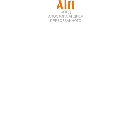
В 2023 году Фонд Андрея Первозванного предлагает
участникам игры тему «Выбор на царство: дискуссии о
путях выхода из Смуты» (к юбилею выбора на царство
Михаила Романова 410 лет).
Одной из значимых программ Фонда Андрея
Первозванного стал исторический просветительский