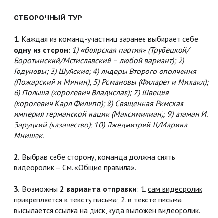
ОТБОРОЧНЫЙ ТУР
1.
Каждая из команд-участниц заранее выбирает себе
одну из сторон:
1)
«
боярская партия» (Трубецкой/
Воротынский/Мстиславский –
любой вариант
); 2)
Годуновы; 3) Шуйские; 4) лидеры Второго ополчения
(Пожарский и Минин); 5) Романовы (Филарет и Михаил);
6) Польша (королевич Владислав); 7) Швеция
(королевич Карл Филипп); 8) Священная Римская
империя германской нации (Максимилиан); 9) атаман И.
Заруцкий (казачество); 10) Лжедмитрий II/Марина
Мнишек.
2.
Выбрав себе сторону, команда должна снять
видеоролик – См. «Общие правила».
3.
Возможны
2 варианта отправки
: 1.
сам видеоролик
прикрепляется
к тексту письма
; 2.
в тексте письма
высылается ссылка на диск, куда выложен видеоролик
.