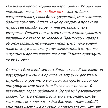
- Сначала я просто ходила на мероприятия. Когда к нам
присоединилась
Т
атьяна Волкова
, я как-то более
раскрепостилась, стала более уверенной, мне захотелось
больше помогать. Я стала чаще приходить в проект на
групповые онлайн встречи, мне это стало очень
интересно. Однако мне хотелось стать индивидуальным
наставником какого-то человека. Практически сразу я
об этом заявила, но мне дали понять, что пока у меня
мало опыта, и я не смогу этим заниматься. Я отпустила
ситуацию и просто начала помогать
Татьяне
, приходить
на ее встречи.
Однажды был такой момент. Когда у меня были какие-то
неурядицы в жизни, я пришла на встречу к ребятам и
случайно неправильно включила камеру. Вместо лица
они увидели мои ноги. Мне было очень неловко. Я
извинилась перед ребятами, а Сергей из Красавинского
сказал: “Ничего страшного, Татьяна, мы знаем, как Вы
выглядите, все прекрасно. Мы Вас принимаем любой”.
Мне стало настолько приятно и дорого это слышать, что