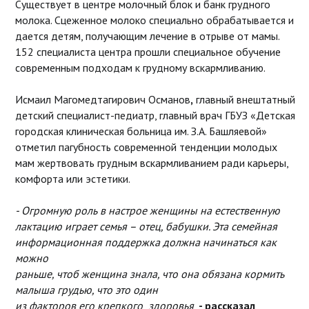
Существует в центре молочный блок и банк грудного
молока. Сцеженное молоко специально обрабатывается и
дается детям, получающим лечение в отрыве от мамы.
152 специалиста центра прошли специальное обучение
современным подходам к грудному вскармливанию.
Исмаил Магомедтагирович Османов
,
главный внештатный
детский специалист-педиатр, главный врач ГБУЗ «Детская
городская клиническая больница им. З.А. Башляевой»
отметил пагубность современной тенденции молодых
мам жертвовать грудным вскармливанием ради карьеры,
комфорта или эстетики.
- Огромную роль в настрое женщины на естественную
лактацию играет семья – отец, бабушки. Эта семейная
информационная поддержка должна начинаться как
можно
раньше, чтоб женщина знала, что она обязана кормить
малыша грудью, что это один
из факторов его крепкого здоровья
,
- рассказал