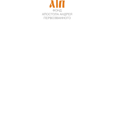
Фонд Андрея Первозванного объявляет о завершении
конкурса детского рисунка «Морская слава России».
Конкурс проводится совместно с АО «Марка» и
Инициативной группой по строительству Духовно-
исторического комплекса в честь святого праведного
воина Феодора Ушакова в Левобережном (Москва) а