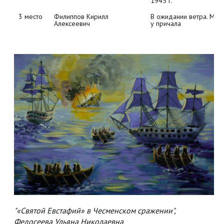
1945 г.
3 место
Филиппов Кирилл 
В ожидании ветра. Моря
Алексеевич
у причала
"«Святой Евстафий» в Чесменском сражении",
Федосеева Ульяна Николаевна