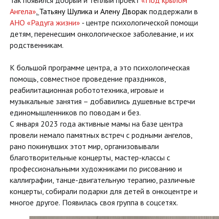
Так появился добрый и теплый проект
«Под крылом
Ангела»
.
Татьяну Шулика
и
Алену Дворак
поддержали в
АНО «Радуга жизни»
- центре психологической помощи
детям, перенесшим онкологическое заболевание, и их
родственникам.
К большой программе центра, а это психологическая
помощь, совместное проведение праздников,
реабилитационная робототехника, игровые и
музыкальные занятия – добавились душевные встречи
единомышленников по поводам и без.
С января 2023 года активные мамы
на базе центра
провели немало памятных встреч с родными ангелов,
рано покинувших этот мир, организовывали
благотворительные концерты,
мастер-классы с
профессиональными художниками по рисованию и
каллиграфии, танце-двигательную терапию, различные
концерты, собирали подарки для детей в онкоцентре и
многое другое.
Появилась своя группа в соцсетях.