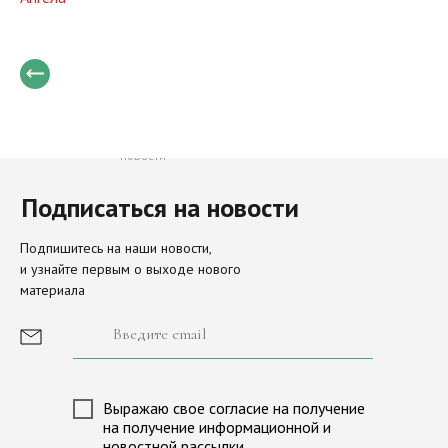
Только свежие и важные
новости
Подписаться на новости
Направления
Актуальное
Подпишитесь на наши новости,
и узнайте первым о выходе нового
наследие
материала
Просите мира Иерусалиму
О Фонде
История фонда
Иконы Московского Кремля
Сборы и пожертвования
Выражаю свое согласие на получение
Новости
Лига исторических игр «М
на получение информационной и
новостной рассылки
Партнеры
Программа «Александр Нев