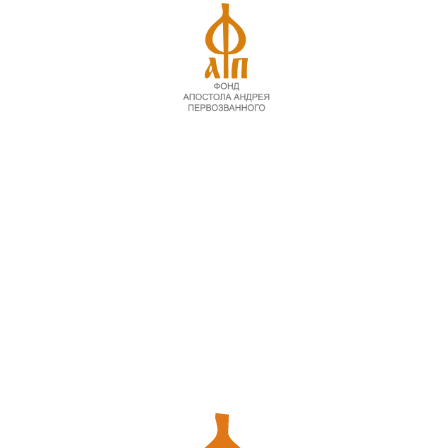
ева: «ШОД — это как
рику социальных