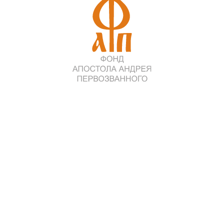
здравления с Днем Победы – праздником, объединяющим всех
о связаны с памятью о тех, кто ценой невероятных усилий и ли
ность жить, радоваться каждому новому мгновению и строить