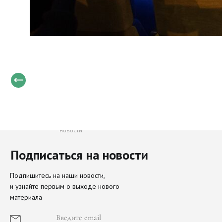
Только свежие и важные
новости
Подписаться на новости
Направления
Актуальное
Подпишитесь на наши новости,
и узнайте первым о выходе нового
наследие
материала
О Фонде
Просите мира Иерусалиму
История фонда
Иконы Московского Кремля