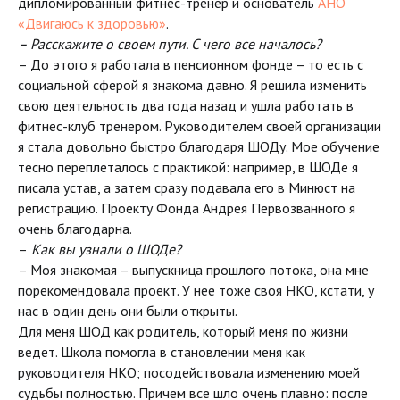
дипломированный фитнес-тренер и основатель
АНО
«Двигаюсь к здоровью»
.
– Расскажите о своем пути. С чего все началось?
– До этого я работала в пенсионном фонде – то есть с
социальной сферой я знакома давно. Я решила изменить
свою деятельность два года назад и ушла работать в
фитнес-клуб тренером. Руководителем своей организации
я стала довольно быстро благодаря ШОДу. Мое обучение
тесно переплеталось с практикой: например, в ШОДе я
писала устав, а затем сразу подавала его в Минюст на
регистрацию. Проекту Фонда Андрея Первозванного я
очень благодарна.
–
Как вы узнали о ШОДе?
– Моя знакомая – выпускница прошлого потока, она мне
порекомендовала проект. У нее тоже своя НКО, кстати, у
нас в один день они были открыты.
Для меня ШОД как родитель, который меня по жизни
ведет. Школа помогла в становлении меня как
руководителя НКО; посодействовала изменению моей
судьбы полностью. Причем все шло очень плавно: после