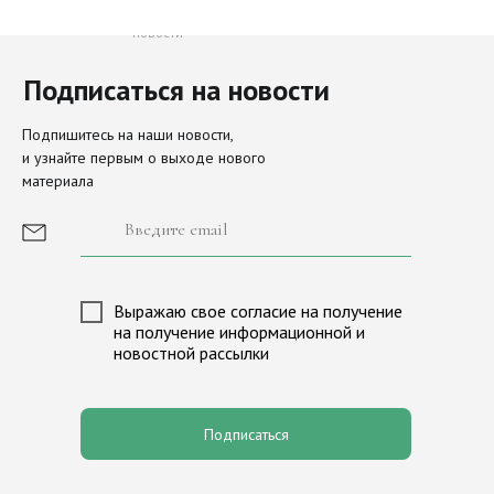
Только свежие и важные
новости
Подписаться на новости
Направления
Актуальное
Подпишитесь на наши новости,
и узнайте первым о выходе нового
наследие
материала
Просите мира Иерусалиму
О Фонде
История фонда
Иконы Московского Кремля
Сборы и пожертвования
Выражаю свое согласие на получение
Новости
Лига исторических игр «М
на получение информационной и
новостной рассылки
Партнеры
Программа «Александр Нев
Медиагалерея
Программа «Андрей Перво
Контакты
Валаам
Подписаться