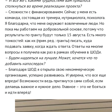
–
И все же с какими трудностями вам пришлось
столкнуться во время реализации проекта?
– Сложности с финансированием. Сейчас у меня есть
команда, состоящая из тренера, нутрициолога, психолога.
Я благодарна, что меня окружают вовлеченные люди. Но
пока мы работаем на добровольной основе, потому что
результаты по гранту будут только 15 августа. Есть много
тонкостей: как их (прим. ред.: гранты) писать, куда
подавать заявку, когда ждать ответа. Ответы на многие
вопросы я получила как раз в рамках обучения в ШОДе.
– Будем надеяться на лучшее. Может, хочется что-то
добавить напоследок?
– Благодаря ШОД я открыла свою некоммерческую
организацию, успешно развиваюсь. И уверена, что все еще
впреди! Возможности ведь притянутся сами собой, если
делаешь важное и нужное дело. Главное – это не бояться
и идти вперёд!