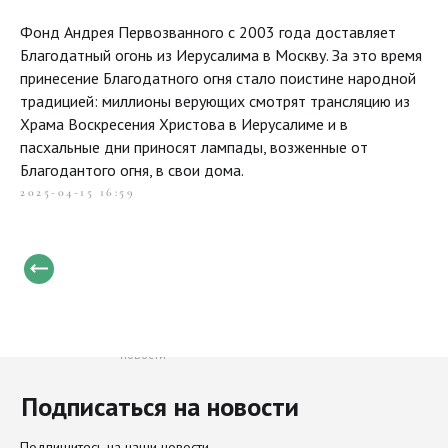
Фонд Андрея Первозванного с 2003 года доставляет
Благодатный огонь из Иерусалима в Москву. За это время
принесение Благодатного огня стало поистине народной
традицией: миллионы верующих смотрят трансляцию из
Храма Воскресения Христова в Иерусалиме и в
пасхальные дни приносят лампады, возженные от
Благодантого огня, в свои дома.
2025-04-15 16:59
Только свежие и важные
новости
Подписаться на новости
Направления
Актуальное
Подпишитесь на наши новости,