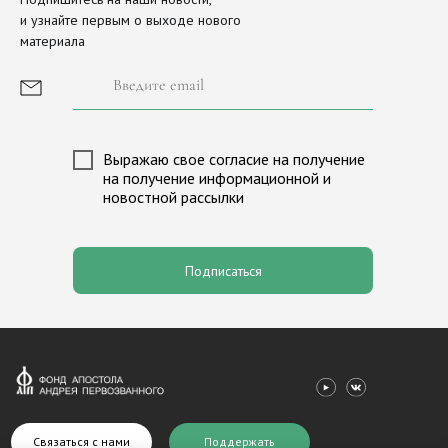
и узнайте первым о выходе нового
наследие
материала
Просите мира Иерусалиму
О Фонде
История фонда
Иконы Московского Кремля
Сборы и пожертвования
Выражаю свое согласие на получение
Новости
Лига исторических игр «М
на получение информационной и
новостной рассылки
Партнеры
Программа «Александр Нев
Медиагалерея
Программа «Андрей Перво
Контакты
Валаам
Подписаться
Связаться с нами
Поддержать