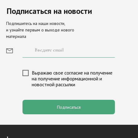
Подписаться на новости
Направления
Актуальное
Подпишитесь на наши новости,
и узнайте первым о выходе нового
наследие
материала
Просите мира Иерусалиму
О Фонде
История фонда
Иконы Московского Кремля
Сборы и пожертвования
Выражаю свое согласие на получение
Новости
Лига исторических игр «М
на получение информационной и
новостной рассылки
Партнеры
Программа «Александр Нев
Медиагалерея
Программа «Андрей Перво
Контакты
Валаам
Подписаться