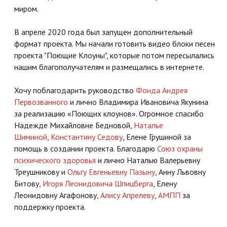
миром.
В апреле 2020 года был запущен дополнительный
формат проекта. Мы начали готовить видео блоки песен
проекта "Поющие Клоуны", которые потом пересылались
нашим благополучателям и размещались в интернете.
Хочу поблагодарить руководство
Фонда Андрея
Первозванного
и лично Владимира Ивановича Якунина
за реализацию «Поющих клоунов». Огромное спасибо
Надежде Михайловне Бедновой,
Наталье
Шиминой
,
Константину Седову
, Елене Грушиной за
помощь в создании проекта. Благодарю
Союз охраны
психического здоровья
и лично Наталью Валерьевну
Треушникову и
Ольгу Евгеньевну Пазыну
, Анну Львовну
Битову,
Игоря Леонидовича Шпицберга
, Елену
Леонидовну Агафонову,
Алису Апрелеву
,
АМПП
за
поддержку проекта.