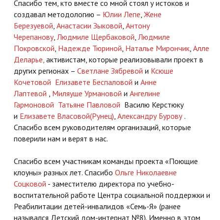
Спасибо тем, кто вместе со мной стоял у истоков и
создавал методологию –
Юлии Лепе
,
Жене
Березуевой
,
Анастасии Зыковой
,
Антону
Черепанову
,
Людмиле Щербаковой
,
Людмиле
Покровской
,
Надежде Тюриной
,
Наталье Мирончик
,
Алле
Деларье
,
активистам, которые реализовывали проект в
других регионах –
Светлане Зябревой
и
Ксюше
Кочетовой
Елизавете Беспаловой
и
Анне
Лаптевой
,
Миляуше Урмановой
и
Ангелине
Гармоновой
Татьяне Павловой
Василю Керстюку
и
Елизавете Власовой(Рунец
)
,
Александру Бурову
.
Спасибо всем руководителям организаций, которые
поверили нам и верят в нас.
Спасибо всем участникам команды проекта «Поющие
клоуны» разных лет. Спасибо
Ольге Николаевне
Соцковой
- заместителю директора по учебно-
воспитательной работе Центра социальной поддержки и
Реабилитации детей-инвалидов «Семь-Я» (ранее
назывался Детский дом-интернат №8). Именно в этом