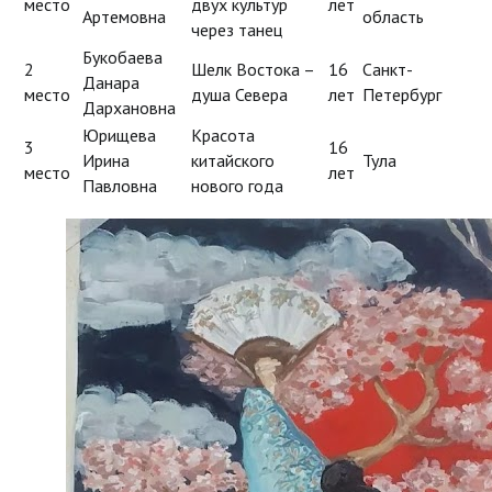
место
двух культур
лет
Артемовна
область
через танец
Букобаева
2
Шелк Востока –
16
Санкт-
Данара
место
душа Севера
лет
Петербург
Дархановна
Юрищева
Красота
3
16
Ирина
китайского
Тула
место
лет
Павловна
нового года