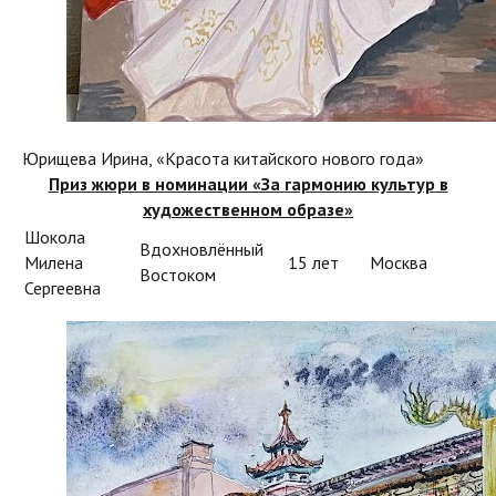
Юрищева Ирина, «Красота китайского нового года»
Приз жюри в номинации «За гармонию культур в
художественном образе»
Шокола
Вдохновлённый
Милена
15 лет
Москва
Востоком
Сергеевна