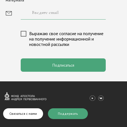
материала
Просите мира Иерусалиму
О Фонде
История фонда
Иконы Московского Кремля
Сборы и пожертвования
Выражаю свое согласие на получение
Новости
Лига исторических игр «М
на получение информационной и
новостной рассылки
Партнеры
Программа «Александр Нев
Медиагалерея
Программа «Андрей Перво
Контакты
Валаам
Подписаться
Связаться с нами
Поддержать