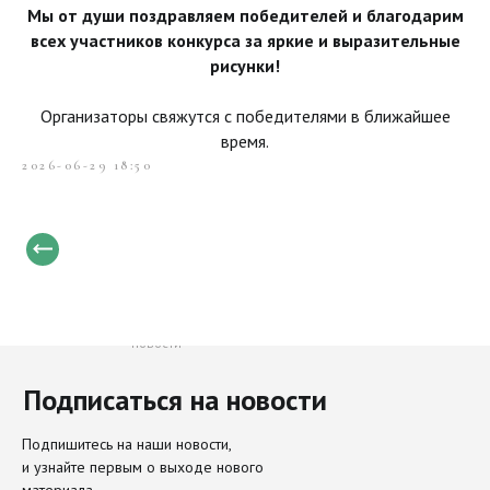
Мы от души поздравляем победителей и благодарим
всех участников конкурса за яркие и выразительные
рисунки!
Организаторы свяжутся с победителями в ближайшее
время.
2026-06-29 18:50
Только свежие и важные
новости
Подписаться на новости
Направления
Актуальное
Подпишитесь на наши новости,
и узнайте первым о выходе нового
наследие