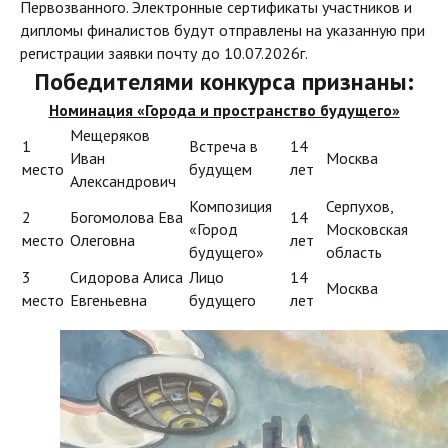
Первозванного. Электронные сертификаты участников и
дипломы финалистов будут отправлены на указанную при
регистрации заявки почту до 10.07.2026г.
Победителями конкурса признаны:
Номинация «Города и пространство будущего»
Мещеряков
1
Встреча в
14
Иван
Москва
место
будущем
лет
Александрович
Композиция
Серпухов,
2
Богомолова Ева
14
«Город
Московская
место
Олеговна
лет
будущего»
область
3
Сидорова Алиса
Лицо
14
Москва
место
Евгеньевна
будущего
лет