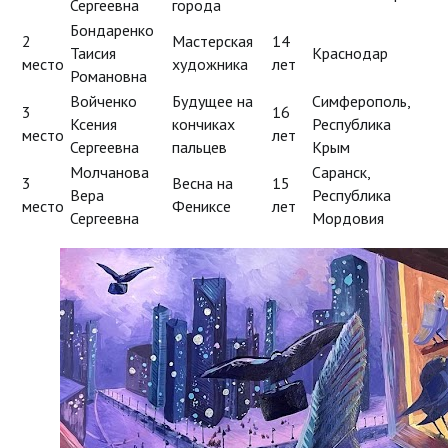
Сергеевна
города
Бондаренко
2
Мастерская
14
Таисия
Краснодар
место
художника
лет
Романовна
Войченко
Будущее на
Симферополь,
3
16
Ксения
кончиках
Республика
место
лет
Сергеевна
пальцев
Крым
Молчанова
Саранск,
3
Весна на
15
Вера
Республика
место
Фениксе
лет
Сергеевна
Мордовия