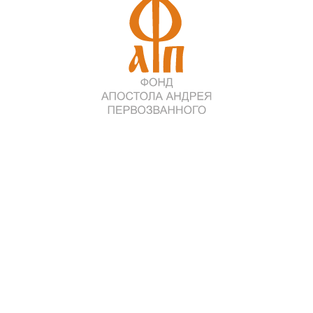
нициативе программы «Александр Невский» Фонда Андрея
 именем святого благоверного князя Александра Невского,
лодежи «Александровские дни», посвященный этому
я мощей святого благоверного князя Александра Невского из