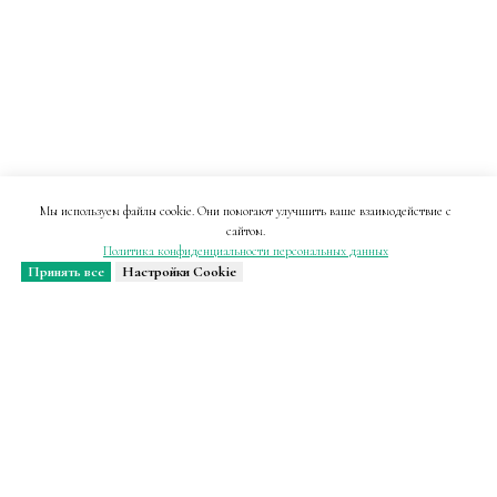
Мы используем файлы cookie. Они помогают улучшить ваше взаимодействие с
сайтом.
Политика конфиденциальности персональных данных
Принять все
Настройки Cookie
Только свежие и важные
новости