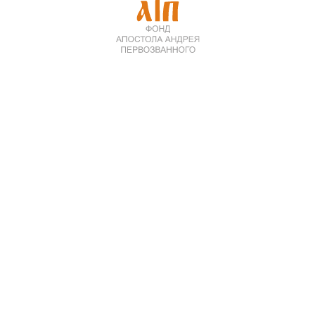
Фонд Андрея Первозванного участвовал в реставрации
храма после десятилетий запустения и разрухи.
В Ивангороде торжественно отпраздновали 150-летие
храма Святой Троицы. Юбилейное событие объединило
жителей города, представителей духовенства, органов