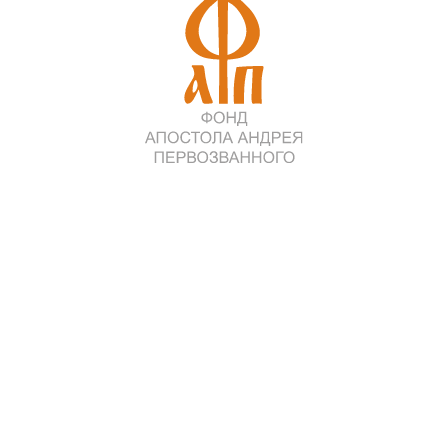
ндрея Первозванного в Богоявленском кафедральном соборе гор
сницей апостола Андрея Первозванного, хранимой в соборе. Н
 руководство Фонда.