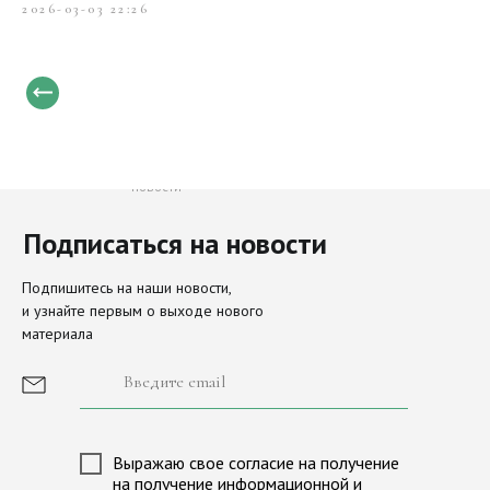
2026-03-03 22:26
Только свежие и важные
новости
Подписаться на новости
Направления
Актуальное
Подпишитесь на наши новости,
и узнайте первым о выходе нового
наследие
материала
Просите мира Иерусалиму
О Фонде
История фонда
Иконы Московского Кремля
Сборы и пожертвования
Выражаю свое согласие на получение
Новости
Лига исторических игр «М
на получение информационной и